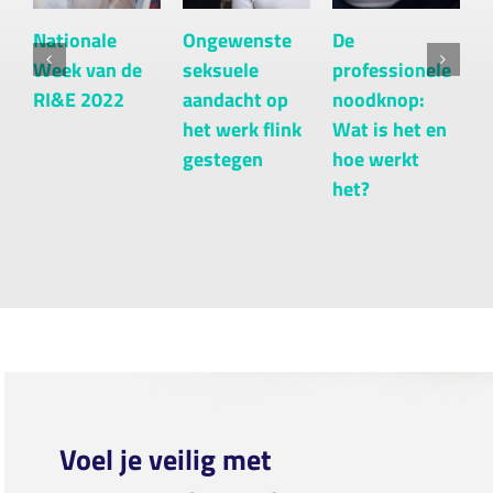
Nationale
Ongewenste
De
H
Week van de
seksuele
professionele
j
RI&E 2022
aandacht op
noodknop:
a
het werk flink
Wat is het en
[
gestegen
hoe werkt
het?
Voel je veilig met