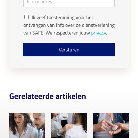
o
h
m
*
r
t
a
n
e
G
a
i
r
Ik geef toestemming voor het
a
n
D
l
ontvangen van info over de dienstverlening
m
a
P
*
a
van SAFE. We respecteren jouw
privacy
.
R
m
c
o
Versturen
n
s
e
n
t
*
Gerelateerde artikelen