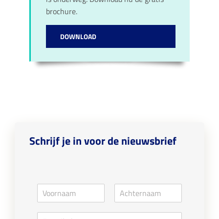
brochure.
DOWNLOAD
Schrijf je in voor de nieuwsbrief
N
a
V
A
m
o
c
E
e