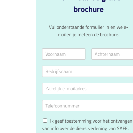
brochure
Vul onderstaande formulier in en we e-
mailen je meteen de brochure.
N
a
V
A
a
o
c
B
m
o
h
e
*
r
t
d
n
e
E
a
r
r
a
n
m
i
m
a
a
j
a
T
i
f
m
e
l
s
l
*
n
G
e
Ik geef toestemming voor het ontvangen
a
D
f
a
van info over de dienstverlening van SAFE.
P
o