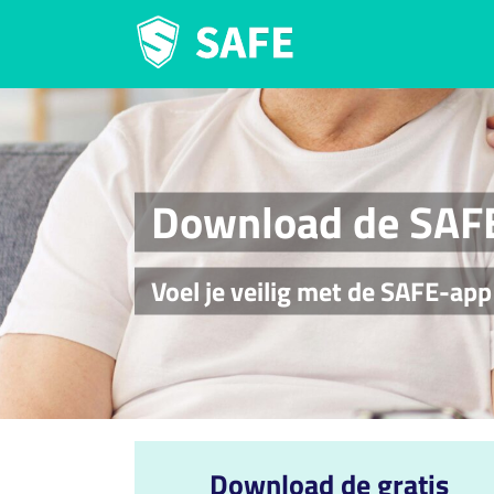
Ga
naar
inhoud
Download de SAF
Voel je veilig met de SAFE-ap
Download de gratis