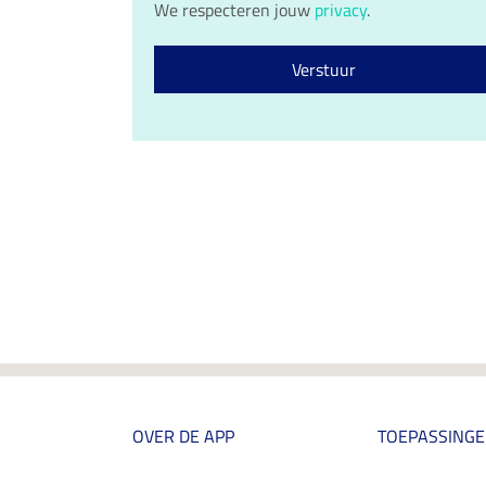
m
We respecteren jouw
privacy
.
R
o
*
c
n
o
*
Verstuur
n
s
e
n
t
*
OVER DE APP
TOEPASSING