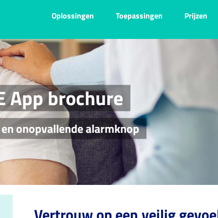
Oplossingen
Toepassingen
Prijzen
E App brochure
p en onopvallende alarmknop
Vertrouw op een veilig gevoe