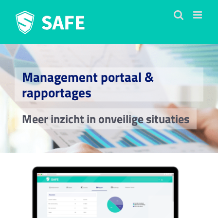
Ga
naar
inhoud
Management portaal &
rapportages
Meer inzicht in onveilige situaties