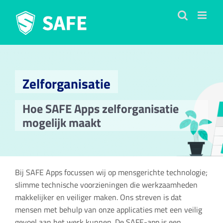
Ga
naar
inhoud
Zelforganisatie
Hoe SAFE Apps zelforganisatie
mogelijk maakt
Bij SAFE Apps focussen wij op mensgerichte technologie;
slimme technische voorzieningen die werkzaamheden
makkelijker en veiliger maken. Ons streven is dat
mensen met behulp van onze applicaties met een veilig
gevoel aan het werk kunnen. De SAFE-app is een