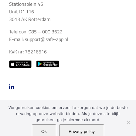
Stationsplein 45
Unit D1.116
3013 AK Rotterdam
Telefoon: 085 – 000 3622
E-mail:
support@safe-app.nl
KvK nr: 78216516
We gebruiken cookies om ervoor te zorgen dat we je de beste
ervaring op onze website bieden. Als je deze site blijft
gebruiken, ga je hiermee akkoord.
Copyright 2023 SAFE Apps BV | Alle rechten voorbehouden |
Ok
Privacy policy