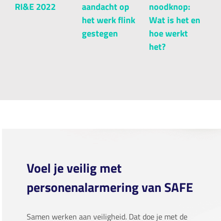
RI&E 2022
aandacht op
noodknop:
a
het werk flink
Wat is het en
[
gestegen
hoe werkt
het?
Voel je veilig met
personenalarmering van SAFE
Samen werken aan veiligheid. Dat doe je met de