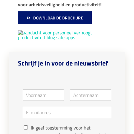
voor arbeidsveiligheid en productiviteit!
DOWNLOAD DE BROCHURE
Schrijf je in voor de nieuwsbrief
N
a
V
A
m
o
c
E
e
o
h
m
*
r
t
a
n
e
G
a
i
r
Ik geef toestemming voor het
a
n
D
l