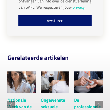
ontvangen van info over de dienstverlening
m
a
P
*
a
van SAFE. We respecteren jouw
privacy
.
R
m
c
o
Versturen
n
s
e
n
t
*
Gerelateerde artikelen
Nationale
Ongewenste
De
H
Week van de
seksuele
professionele
j