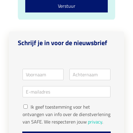
n
u
Verstuur
s
m
e
m
n
e
t
r
*
*
Schrijf je in voor de nieuwsbrief
N
a
V
A
m
o
c
E
e
o
h
m
*
r
t
a
n
e
G
a
i
r
Ik geef toestemming voor het
a
n
D
l
ontvangen van info over de dienstverlening
m
a
P
*
a
van SAFE. We respecteren jouw
privacy
.
R
m
c