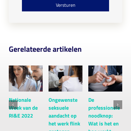
o
Versturen
n
s
e
n
t
*
Gerelateerde artikelen
Nationale
Ongewenste
De
H
Week van de
seksuele
professionele
j
RI&E 2022
aandacht op
noodknop:
a
het werk flink
Wat is het en
[