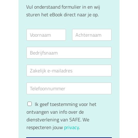
Vul onderstaand formulier in en wij
sturen het eBook direct naar je op.
N
a
V
A
a
o
c
B
m
o
h
e
*
r
t
d
n
e
E
a
r
r
a
n
-
i
m
a
m
j
a
T
a
f
m
e
i
s
l
l
n
G
e
Ik geef toestemming voor het
a
a
D
f
d
a
ontvangen van info over de
P
o
r
m
dienstverlening van SAFE. We
R
o
e
*
respecteren jouw
privacy
.
c
n
s
o
n
*