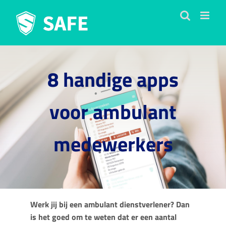
Ga
naar
inhoud
8 handige apps
voor ambulant
medewerkers
Werk jij bij een ambulant dienstverlener? Dan
is het goed om te weten dat er een aantal