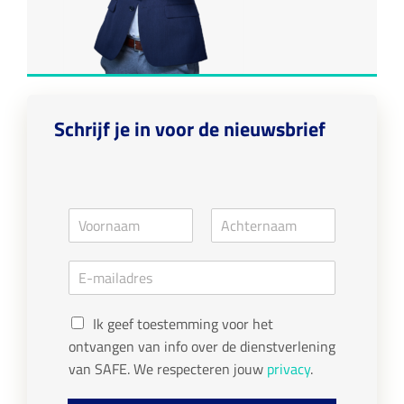
Schrijf je in voor de nieuwsbrief
N
a
V
A
m
o
c
E
e
o
h
m
*
r
t
a
n
e
G
a
i
r
Ik geef toestemming voor het
a
n
D
l
ontvangen van info over de dienstverlening
m
a
P
*
a
van SAFE. We respecteren jouw
privacy
.
R
m
c