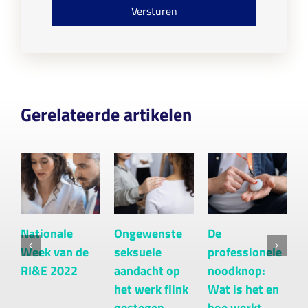
o
Versturen
n
s
e
n
t
*
Gerelateerde artikelen
Nationale
Ongewenste
De
H
Week van de
seksuele
professionele
j
RI&E 2022
aandacht op
noodknop:
a
het werk flink
Wat is het en
[
gestegen
hoe werkt