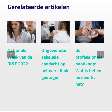
Gerelateerde artikelen
Nationale
Ongewenste
De
H
Week van de
seksuele
professionele
j
RI&E 2022
aandacht op
noodknop:
a
het werk flink
Wat is het en
[
gestegen
hoe werkt
het?