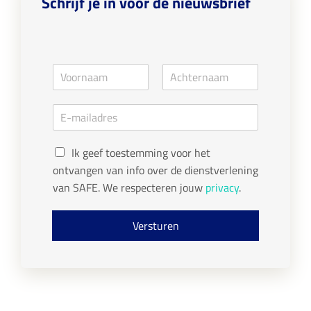
Schrijf je in voor de nieuwsbrief
N
a
V
A
m
o
c
E
e
o
h
m
*
r
t
a
n
e
G
a
i
r
Ik geef toestemming voor het
a
n
D
l
ontvangen van info over de dienstverlening
m
a
P
*
a
van SAFE. We respecteren jouw
privacy
.
R
m
c
o
Versturen
n
s
e
n
t
*