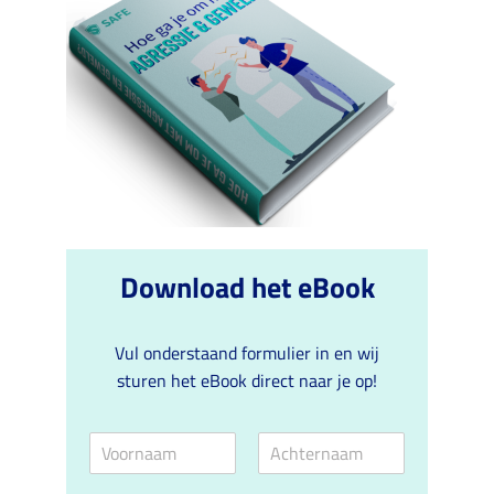
Download het eBook
Vul onderstaand formulier in en wij
sturen het eBook direct naar je op!
N
a
V
A
a