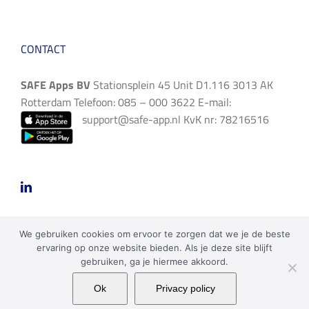
CONTACT
SAFE Apps BV
Stationsplein 45 Unit D1.116 3013 AK
Rotterdam Telefoon: 085 – 000 3622 E-mail:
support@safe-app.nl
KvK nr: 78216516
We gebruiken cookies om ervoor te zorgen dat we je de beste
ervaring op onze website bieden. Als je deze site blijft
gebruiken, ga je hiermee akkoord.
Copyright 2023 SAFE Apps BV | Alle rechten voorbehouden |
Ok
Privacy policy
Privacy policy