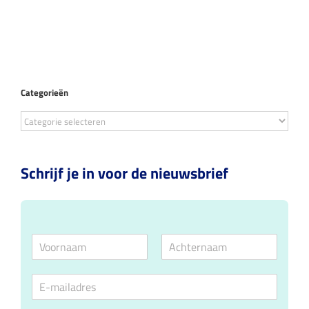
Categorieën
Categorieën
Schrijf je in voor de nieuwsbrief
N
a
V
A
m
o
c
E
e
o
h
m
*
r
t
a