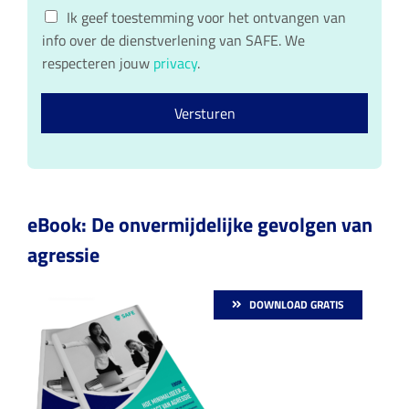
n
e
G
a
i
r
Ik geef toestemming voor het ontvangen van
a
n
D
l
info over de dienstverlening van SAFE. We
m
a
P
*
a
respecteren jouw
privacy
.
R
m
c
o
Versturen
n
s
e
n
t
*
eBook: De onvermijdelijke gevolgen van
agressie
DOWNLOAD GRATIS