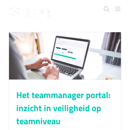
Ga
naar
inhoud
Het teammanager portal:
inzicht in veiligheid op
teamniveau