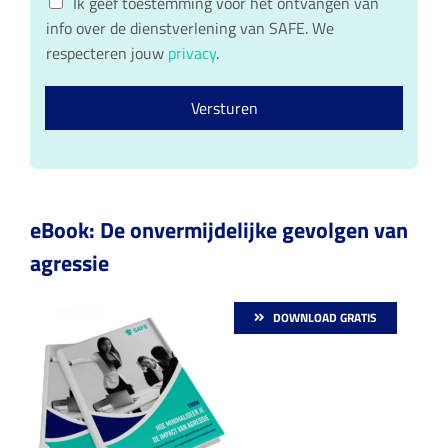
i
Ik geef toestemming voor het ontvangen van
a
n
D
l
info over de dienstverlening van SAFE. We
m
a
P
*
a
respecteren jouw
privacy
.
R
m
c
o
Versturen
n
s
e
n
t
*
eBook: De onvermijdelijke gevolgen van
agressie
DOWNLOAD GRATIS