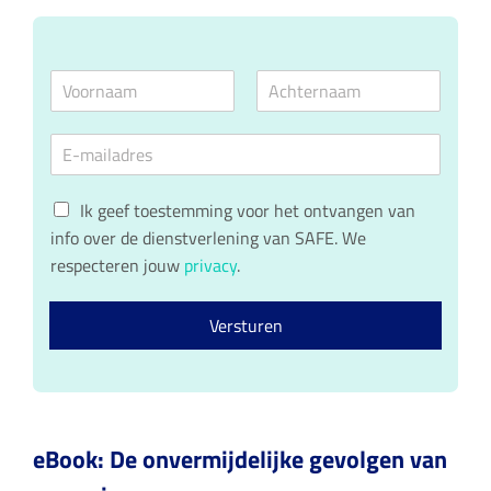
N
a
V
A
m
o
c
E
e
o
h
m
*
r
t
a
n
e
G
a
i
r
Ik geef toestemming voor het ontvangen van
a
n
D
l
info over de dienstverlening van SAFE. We
m
a
P
*
a
respecteren jouw
privacy
.
R
m
c
o
Versturen
n
s
e
n
t
*
eBook: De onvermijdelijke gevolgen van