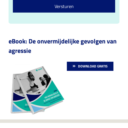
o
Versturen
n
s
e
n
t
*
eBook: De onvermijdelijke gevolgen van
agressie
DOWNLOAD GRATIS