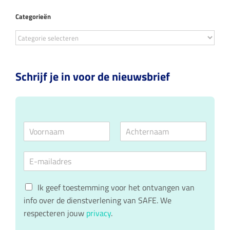
Categorieën
Categorieën
Schrijf je in voor de nieuwsbrief
N
a
V
A
m
o
c
E
e
o
h
m
*
r
t
a
n
e
G
a
i
r
Ik geef toestemming voor het ontvangen van
a
n
D
l
info over de dienstverlening van SAFE. We
m
a
P
*
a
respecteren jouw
privacy
.
R
m
c