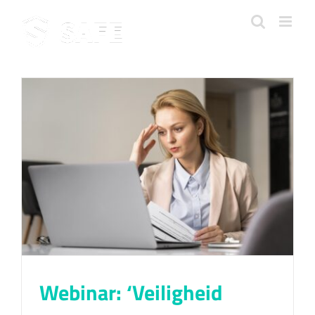
Ga
naar
inhoud
Webinar: ‘Veiligheid