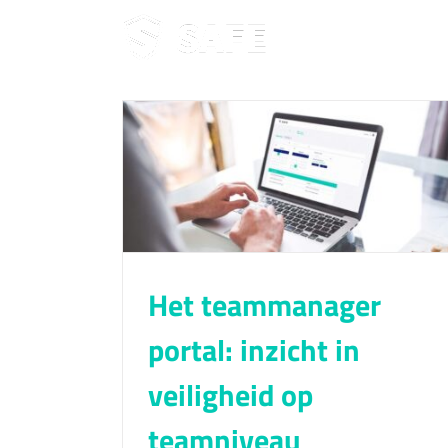
Ga
naar
inhoud
 inzicht in
niveau
Het teammanager
portal: inzicht in
veiligheid op
teamniveau