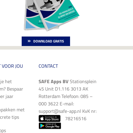
DOWNLOAD GRATIS
 VOOR JOU
CONTACT
je het
SAFE Apps BV
Stationsplein
im? Bespaar
45 Unit D1.116 3013 AK
er jaar
Rotterdam Telefoon: 085 –
000 3622 E-mail:
npakken met
support@safe-app.nl
KvK nr:
crete tips
78216516
pps