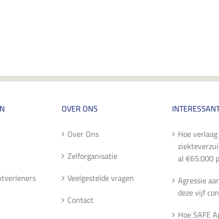
EN
OVER ONS
INTERESSANT
Over Ons
Hoe verlaag 
ziekteverzu
Zelforganisatie
al €65.000 p
entverleners
Veelgestelde vragen
Agressie aa
deze vijf con
Contact
Hoe SAFE A