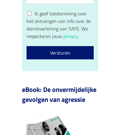
m
*
r
t
a
n
e
G
a
i
r
Ik geef toestemming voor
a
n
D
l
het ontvangen van info over de
m
a
P
*
a
dienstverlening van SAFE. We
R
m
respecteren jouw
privacy
.
c
o
n
Versturen
s
e
n
t
*
eBook: De onvermijdelijke
gevolgen van agressie