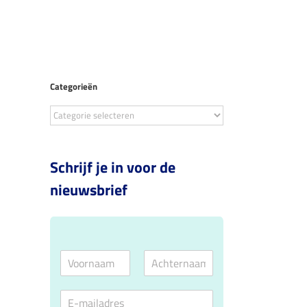
Tools
Over ons
Contact
Categorieën
Categorieën
Schrijf je in voor de
nieuwsbrief
N
a
V
A
m
o
c
E
e
o
h