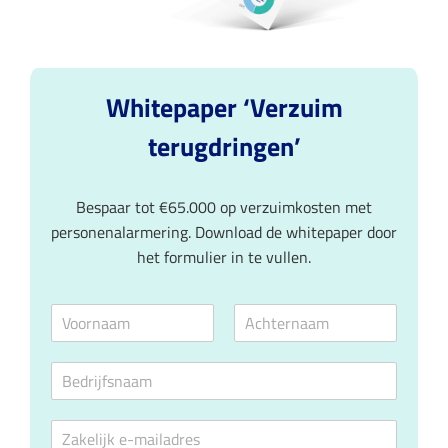
Whitepaper ‘Verzuim
terugdringen’
Bespaar tot €65.000 op verzuimkosten met
personenalarmering. Download de whitepaper door
het formulier in te vullen.
N
a
V
A
a
o
c
B
m
o
h
e
*
r
t
d
n
e
E
a
r
r
a
n