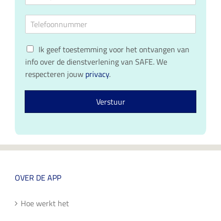
-
i
m
a
m
j
a
T
a
f
m
e
i
s
l
l
n
G
e
Ik geef toestemming voor het ontvangen van
a
a
D
f
d
a
info over de dienstverlening van SAFE. We
P
o
r
m
respecteren jouw
privacy
.
R
o
e
*
c
n
s
o
n
*
Verstuur
n
u
s
m
e
m
n
e
t
r
*
*
OVER DE APP
Hoe werkt het