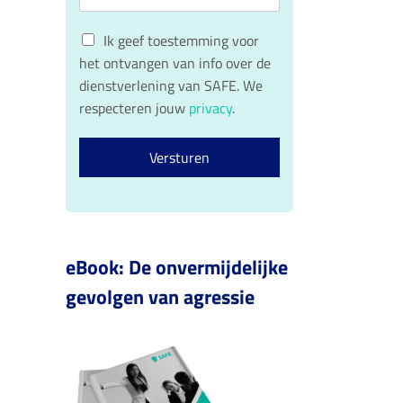
m
*
r
t
a
n
e
G
a
i
r
Ik geef toestemming voor
a
n
D
l
het ontvangen van info over de
m
a
P
*
a
dienstverlening van SAFE. We
R
m
respecteren jouw
privacy
.
c
o
n
Versturen
s
e
n
t
*
eBook: De onvermijdelijke
gevolgen van agressie