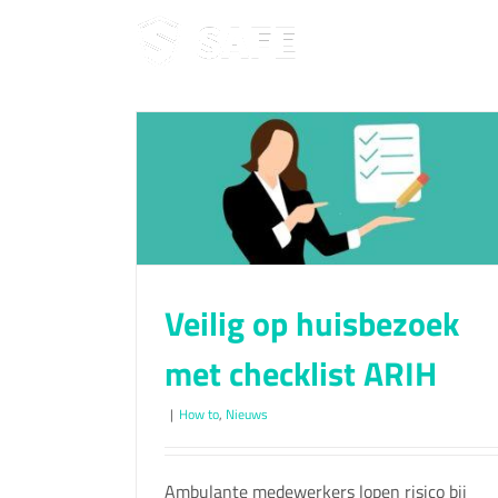
Ga
naar
inhoud
 checklist
Veilig op huisbezoek
met checklist ARIH
|
How to
,
Nieuws
Ambulante medewerkers lopen risico bij