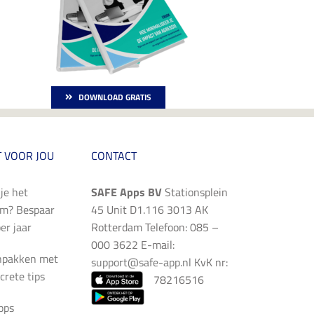
DOWNLOAD GRATIS
 VOOR JOU
CONTACT
je het
SAFE Apps BV
Stationsplein
im? Bespaar
45 Unit D1.116 3013 AK
er jaar
Rotterdam Telefoon: 085 –
000 3622 E-mail:
npakken met
support@safe-app.nl
KvK nr:
crete tips
78216516
pps