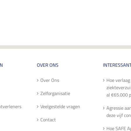
EN
OVER ONS
INTERESSANT
Over Ons
Hoe verlaag 
ziekteverzu
Zelforganisatie
al €65.000 p
entverleners
Veelgestelde vragen
Agressie aa
deze vijf con
Contact
Hoe SAFE A