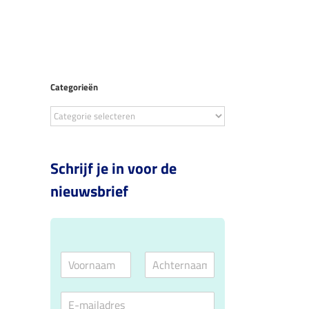
Tools
Over ons
Contact
Categorieën
Categorieën
Schrijf je in voor de
nieuwsbrief
N
a
V
A
m
o
c
E
e
o
h