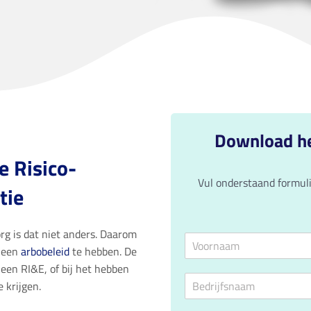
Download he
e Risico-
Vul onderstaand formul
tie
org is dat niet anders. Daarom
N
e een
arbobeleid
te hebben. De
a
V
a
 een RI&E, of bij het hebben
o
B
m
 krijgen.
o
e
*
r
d
n