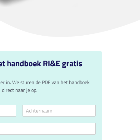
t handboek RI&E gratis
ier in. We sturen de PDF van het handboek
direct naar je op.
A
c
h
t
e