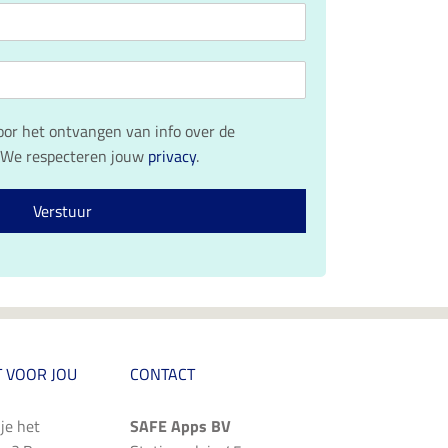
r
n
a
a
m
oor het ontvangen van info over de
. We respecteren jouw
privacy
.
Verstuur
 VOOR JOU
CONTACT
je het
SAFE Apps BV