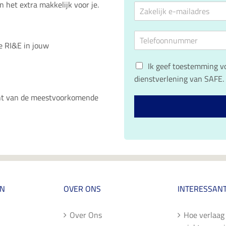
n het extra makkelijk voor je.
E
a
r
a
-
i
m
m
j
T
a
f
e RI&E in jouw
e
i
s
l
l
n
G
e
Ik geef toestemming v
a
a
D
f
d
a
dienstverlening van SAFE
P
o
r
m
R
o
e
icht van de meestvoorkomende
*
c
n
s
o
n
*
n
u
s
m
e
m
n
e
t
r
*
*
EN
OVER ONS
INTERESSANT
Over Ons
Hoe verlaag 