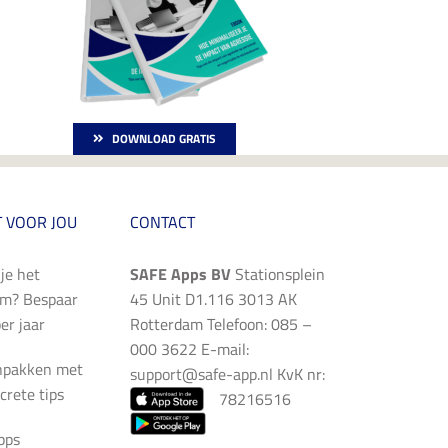
DOWNLOAD GRATIS
 VOOR JOU
CONTACT
je het
SAFE Apps BV
Stationsplein
im? Bespaar
45 Unit D1.116 3013 AK
er jaar
Rotterdam Telefoon: 085 –
000 3622 E-mail:
npakken met
support@safe-app.nl
KvK nr:
crete tips
78216516
pps