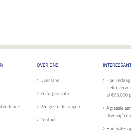
EN
OVER ONS
INTERESSANT
Over Ons
Hoe verlaag 
ziekteverzu
Zelforganisatie
al €65.000 p
entverleners
Veelgestelde vragen
Agressie aa
deze vijf con
Contact
Hoe SAFE A