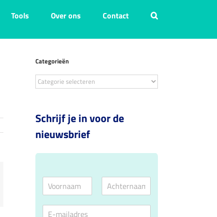
Tools
Over ons
Contact
Categorieën
Categorieën
Schrijf je in voor de
nieuwsbrief
N
In
hatsApp
a
V
A
m
o
c
E
e
o
h