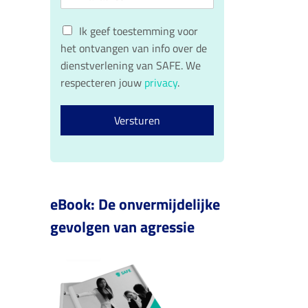
m
*
r
t
a
n
e
G
a
i
r
Ik geef toestemming voor
a
n
D
l
het ontvangen van info over de
m
a
P
*
a
dienstverlening van SAFE. We
R
m
respecteren jouw
privacy
.
c
o
n
Versturen
s
e
n
t
*
eBook: De onvermijdelijke
gevolgen van agressie