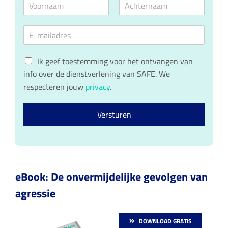
N
a
V
A
m
o
c
E
e
o
h
m
*
r
t
a
n
e
G
a
i
r
Ik geef toestemming voor het ontvangen van
a
n
D
l
info over de dienstverlening van SAFE. We
m
a
P
*
a
respecteren jouw
privacy
.
R
m
c
o
Versturen
n
s
e
n
t
*
eBook: De onvermijdelijke gevolgen van
agressie
DOWNLOAD GRATIS