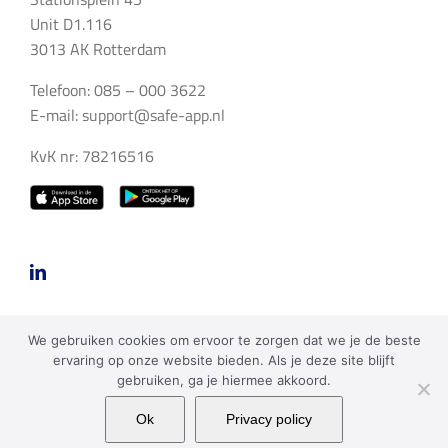
Unit D1.116
3013 AK Rotterdam
Telefoon: 085 – 000 3622
E-mail:
support@safe-app.nl
KvK nr: 78216516
We gebruiken cookies om ervoor te zorgen dat we je de beste
ervaring op onze website bieden. Als je deze site blijft
gebruiken, ga je hiermee akkoord.
Copyright 2023 SAFE Apps BV | Alle rechten voorbehouden |
Ok
Privacy policy
Privacy policy