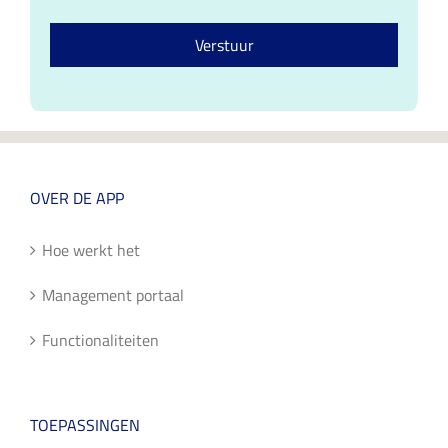
e
*
c
n
s
o
n
*
Verstuur
n
u
s
m
e
m
n
e
t
r
*
*
OVER DE APP
Hoe werkt het
Management portaal
Functionaliteiten
TOEPASSINGEN