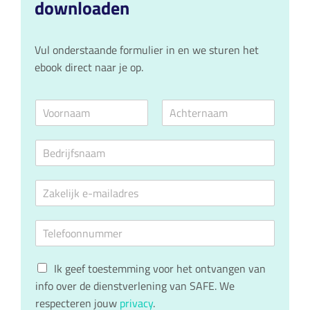
downloaden
Vul onderstaande formulier in en we sturen het
ebook direct naar je op.
N
a
V
A
a
o
c
B
m
o
h
e
*
r
t
d
n
e
E
a
r
r
a
n
-
i
m
a
m
j
a
T
a
f
m
e
i
s
l
l
n
G
e
Ik geef toestemming voor het ontvangen van
a
a
D
f
d
a
info over de dienstverlening van SAFE. We
P
o
r
m
respecteren jouw
privacy
.
R
o