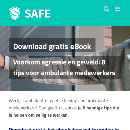
Ga
naar
inhoud
Download gratis eBook
Voorkom agressie en geweld: 8
tips voor ambulante medewerkers
Werk jij ambulant of geef je leiding aan ambulante
medewerkers? Dan geeft dit ebook je
8 handige tips die
je helpen om veilig te werken
.
Download gratis het ebook door het formulier in