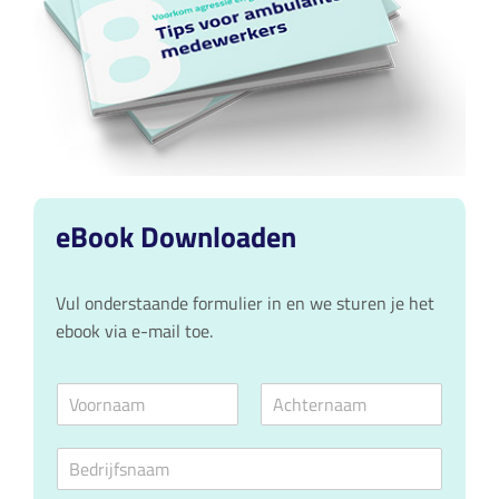
eBook Downloaden
Vul onderstaande formulier in en we sturen je het
ebook via e-mail toe.
N
a
V
A
a
o
c
B
m
o
h
e
*
r
t