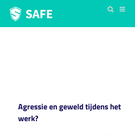
Ga
naar
inhoud
Download de brochure
Verhoog de veiligheid van
ambulante begeleiders
Agressie en geweld tijdens het
werk?