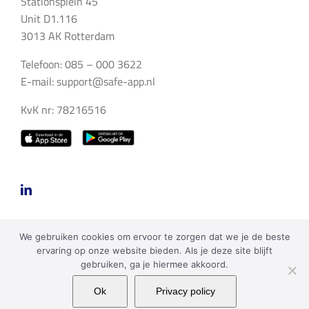
Stationsplein 45
Unit D1.116
3013 AK Rotterdam
Telefoon: 085 – 000 3622
E-mail:
support@safe-app.nl
KvK nr: 78216516
We gebruiken cookies om ervoor te zorgen dat we je de beste
ervaring op onze website bieden. Als je deze site blijft
gebruiken, ga je hiermee akkoord.
Copyright 2023 SAFE Apps BV | Alle rechten voorbehouden |
Ok
Privacy policy
Privacy policy